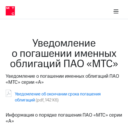
О
сторам и акционерам
Комплаенс и деловая этика
Устойчивое развитие
Медиа-центр
О МТС
О МТС
На главную
компании
О
компании
Стратегия
Стратегия
Карьера
Уведомление
в МТС
Карьера
в МТС
о погашении именных
Пресс-
релизы
История
облигаций ПАО «МТС»
компании
МТС
о технологиях
Руководство
Уведомление о погашении именных облигаций ПАО
региона
«МТС» серии «А»
Правовая
информация
Уведомление об окончании срока погашения
облигаций
(pdf, 142 Кб)
Контакты
Информация о порядке погашения ПАО «МТС» серии
Медиа-центр
«А»
Пресс-
релизы