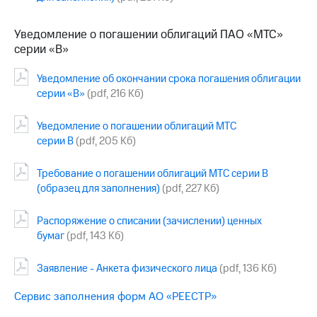
информации
Информация
акционерам
Уведомление о погашении облигаций ПАО «МТС»
Документы
серии «В»
ПАО
"МТС"
Уведомление об окончании срока погашения облигации
Собрания
серии «В»
(pdf, 216 Кб)
акционеров
Личный
кабинет
Уведомление о погашении облигаций МТС
акционера
серии В
(pdf, 205 Кб)
Акционерный
капитал
Требование о погашении облигаций МТС серии В
Контроль
(образец для заполнения)
(pdf, 227 Кб)
и
аудит
Рынок
Распоряжение о списании (зачислении) ценных
акций
бумаг
(pdf, 143 Кб)
Описание
Заявление - Анкета физического лица
(pdf, 136 Кб)
Программа
приобретения
Сервис заполнения форм АО «РЕЕСТР»
Порядок
выкупа