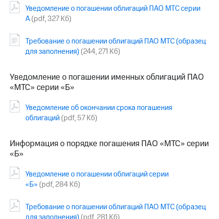
Уведомление о погашении облигаций ПАО МТС серии
МТС
А
(pdf, 327 Кб)
о технологиях
Требование о погашении облигаций ПАО МТС (образец
Достижения
для заполнения)
(244, 271 Кб)
Интервью
Уведомление о погашении именных облигаций ПАО
Финансовая
«МТС» серии «Б»
отчетность
Уведомление об окончании срока погашения
Контакты
облигаций
(pdf, 57 Кб)
Пригласить
спикера
Информация о порядке погашения ПАО «МТС» серии
«Б»
м и акционерам
Корпоративное
Уведомление о погашении облигаций серии
управление
«Б»
(pdf, 284 Кб)
Корпоративный
секретарь
Требование о погашении облигаций ПАО МТС (образец
Раскрытие
для заполнения)
(pdf, 281 Кб)