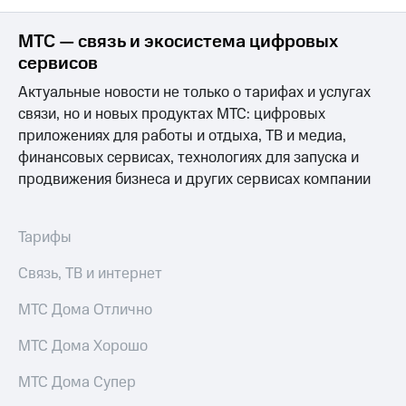
акций
Дивиденды
МТС — связь и экосистема цифровых
Рынок
сервисов
облигаций
Актуальные новости не только о тарифах и услугах
Описание
связи, но и новых продуктах МТС: цифровых
Еврооблигации-2023
Уведомление
приложениях для работы и отдыха, ТВ и медиа,
о
финансовых сервисах, технологиях для запуска и
погашении
продвижения бизнеса и других сервисах компании
именных
облигаций
Другое
Тарифы
Регистратор
Реквизиты
Связь, ТВ и интернет
Контакты
йчивое развитие
МТС Дома Отлично
и деловая этика
На главную
МТС Дома Хорошо
МТС Дома Супер