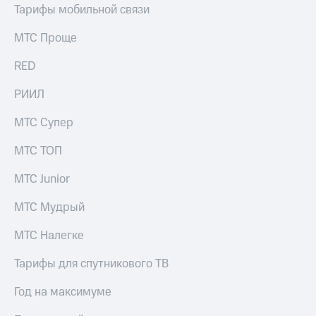
Тарифы мобильной связи
МТС Проще
RED
РИИЛ
МТС Супер
МТС ТОП
МТС Junior
МТС Мудрый
МТС Налегке
Тарифы для спутникового ТВ
Год на максимуме