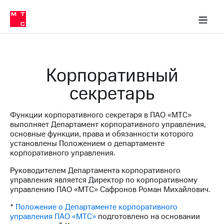
О
сторам и акционерам
Комплаенс и деловая этика
Устойчивое развитие
Медиа-центр
О МТС
О МТС
На главную
компании
О
компании
Стратегия
Стратегия
Карьера
Корпоративный
в МТС
Карьера
в МТС
секретарь
Пресс-
релизы
История
компании
Функции корпоративного секретаря в ПАО «МТС»
МТС
выполняет Департамент корпоративного управления,
о технологиях
Руководство
основные функции, права и обязанности которого
региона
установлены Положением о департаменте
корпоративного управления.
Правовая
информация
Руководителем Департамента корпоративного
управления является Директор по корпоративному
Контакты
управлению ПАО «МТС» Сафронов Роман Михайлович.
Медиа-центр
*
Положение о Департаменте корпоративного
Пресс-
управления ПАО «МТС»
подготовлено на основании
релизы