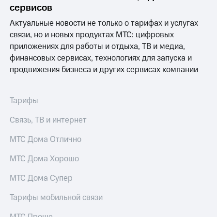
информации
сервисов
Информация
акционерам
Актуальные новости не только о тарифах и услугах
Документы
связи, но и новых продуктах МТС: цифровых
ПАО
приложениях для работы и отдыха, ТВ и медиа,
"МТС"
Собрания
финансовых сервисах, технологиях для запуска и
акционеров
продвижения бизнеса и других сервисах компании
Личный
кабинет
акционера
Тарифы
Акционерный
капитал
Связь, ТВ и интернет
Контроль
и
МТС Дома Отлично
аудит
Рынок
МТС Дома Хорошо
акций
Описание
МТС Дома Супер
Программа
приобретения
Тарифы мобильной связи
Порядок
выкупа
МТС Проще