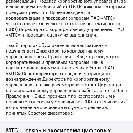
рекомендаций Кодекса корпоративного управления, за
исключением требований ст. 9.5 Положения, которыми
МТС
предусмотрено, что Вице-президент по
о технологиях
корпоративным и правовым вопросам ПАО «МТС»
устанавливает ключевые показатели эффективности
Достижения
(КПЭ) Директора по корпоративному управлению ПАО
«МТС» и проводит оценку их выполнения.
Интервью
Такой порядок обусловлен административным
Финансовая
подчинением Директора по корпоративному
отчетность
управлению Члену Правления – Вице-президенту по
корпоративным и правовым вопросам. Так, в
Контакты
соответствии с нормами Положения и Устава ПАО
«МТС», Совет директоров определяет принципы
Пригласить
вознаграждения Директора по корпоративному
спикера
управлению, а также рассматривает отчет Директора
по корпоративному управлению о работе за год, и Член
м и акционерам
Правления – Вице-президент по корпоративным и
Корпоративное
правовым вопросам устанавливает КПЭ и оценивает их
управление
выполнение на основании и с учетом решений,
принятых Советом директоров.
Корпоративный
секретарь
Раскрытие
МТС — связь и экосистема цифровых