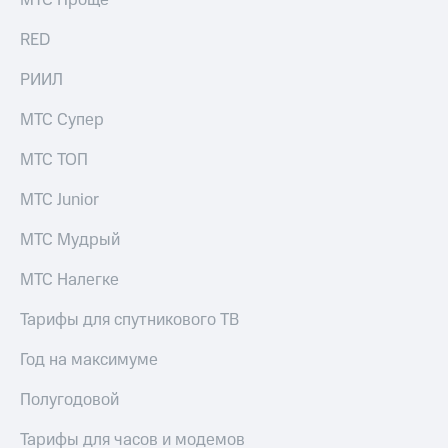
акций
Дивиденды
RED
Рынок
облигаций
РИИЛ
Описание
МТС Супер
Еврооблигации-2023
Уведомление
МТС ТОП
о
погашении
МТС Junior
именных
облигаций
МТС Мудрый
Другое
Регистратор
МТС Налегке
Реквизиты
Контакты
Тарифы для спутникового ТВ
йчивое развитие
и деловая этика
Год на максимуме
На главную
Полугодовой
Тарифы для часов и модемов