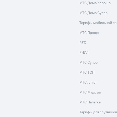
МТС Дома Хорошо
ле при оплате с карты МТС Деньги
МТС Дома Супер
Тарифы мобильной св
МТС Проще
RED
РИИЛ
МТС Супер
МТС ТОП
МТС Junior
МТС Мудрый
МТС Налегке
Тарифы для спутников