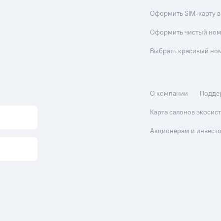
Оформить SIM-карту в
Оформить чистый но
Выбрать красивый но
О компании
Подде
Карта салонов экоси
Акционерам и инвест