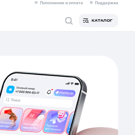
Пополнение и оплата
Поддержка
Скидка 30% на связь
Личные кабинеты
КАТАЛОГ
Мобильная связь
IM-карта для иностранцев
M
Для дома
ерейти в МТС со своим
ой МТС
Сервисы и подписки
фитнес
Приложения от МТС