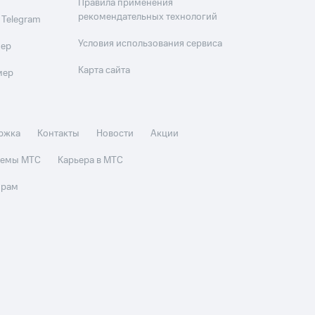
Правила применения
рекомендательных технологий
 Telegram
Условия использования сервиса
мер
Карта сайта
мер
ржка
Контакты
Новости
Акции
стемы МТС
Карьера в МТС
орам