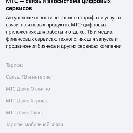
МТС — связь и экосистема цифровых
Выбрать
ТВ и телефон
красивый
для дома
сервисов
номер
Актуальные новости не только о тарифах и услугах
Услуги
Заменить
связи, но и новых продуктах МТС: цифровых
SIM-
Личный
приложениях для работы и отдыха, ТВ и медиа,
карту
кабинет
финансовых сервисах, технологиях для запуска и
интернета
продвижения бизнеса и других сервисах компании
Перейти
и
на
ТВ
eSIM
Личный
кабинет
Тарифы
Для дома
спутникового
Выберите
ТВ
Связь, ТВ и интернет
и подключите
Скачать
ТВ
приложение
МТС Дома Отлично
с выгодным
Мой
тарифом
МТС
МТС Дома Хорошо
Акции
Тарифы
МТС Дома Супер
Интернет,
ТВ и телефон
Видеонаблюдение
Тарифы мобильной связи
для дома
для дома