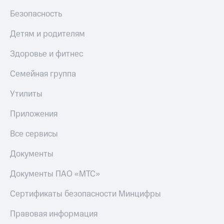
МТС
КИОН
Безопасность
Деньги
Строки
МТС
Детям и родителям
Накопления
Live
Здоровье и фитнес
Откладывайте
Гудок
деньги
и получайте
Семейная группа
Мой
доход 15%
МТС
Акции
Утилиты
Условия
Все
пополнения
Приложения
приложения
Финансы
Скидка
Все сервисы
Инвестиции
30%
на связь
Получайте
Документы
доход
онлайн
Тарифы
Документы ПАО «МТС»
Страхование
RED,
РИИЛ
Сертификаты безопасности Минцифры
Покупка
и МТС Супер
полисов
дешевле
Правовая информация
онлайн
при оплате