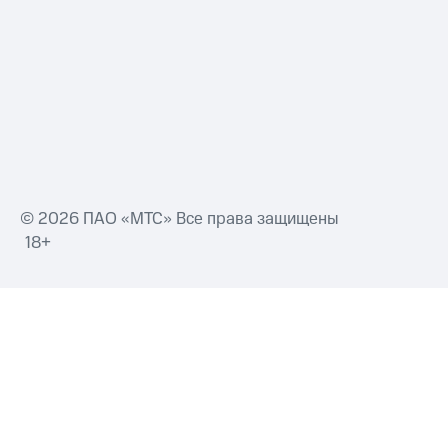
Смартфоны
Наушники
и
колонки
Умные
часы
и
трекеры
Умный
© 2026 ПАО «МТС» Все права защищены
дом
18+
Планшеты
Акции
и
скидки
Все
товары