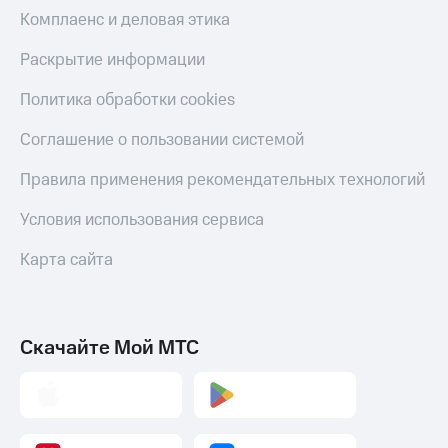
Скидка 30%
с карты
Комплаенс и деловая этика
на связь
МТС Деньги
Раскрытие информации
С картой
Обзоры
МТС
товаров
Политика обработки cookies
Деньги
МТС
Скидки
Соглашение о пользовании системой
Накопления
до 40%
на смартфоны
Правила применения рекомендательных технологий
Откладывайте
деньги
при
и получайте
Условия использования сервиса
покупке
доход 15%
со связью
Платежи
Карта сайта
МТС
и
переводы
Пополнить
Скачайте Мой МТС
номер
МТС
Настройки
автоплатежа