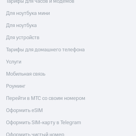
Тарифы для часов и модемов
висы и подписки
Сертификаты
МТС
безопасности
Premium
Для ноутбука мини
Всё
Подписка
Для ноутбука
под
на гигабайты
рукой
интернета,
Для устройств
в Мой МТС
фильмы,
музыка
Тарифы для домашнего телефона
Посмотрите,
и многое
что
другое
Услуги
полезного
Семейная
есть
группа
Мобильная связь
в нашем
приложении
Скидка
Роуминг
на тарифы,
КИОН
общие
Перейти в МТС со своим номером
подписки
КИОН
и услуги,
Музыка
Оформить eSIM
доступ
к геолокации
КИОН
Кино,
Оформить SIM-карту в Telegram
Строки
музыка,
книги
Оформить чистый номер