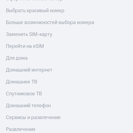
Live
и не
только
Выбрать красивый номер
Гудок
Безопасность
Больше возможностей выбора номера
Мой
МТС
Финансы
Заменить SIM-карту
Все
Детям
Перейти на eSIM
приложения
и родителям
Для дома
Инвестиции
Здоровье
и фитнес
Получайте
Домашний интернет
доход
Приложения
онлайн
Домашнее ТВ
от МТС
Страхование
Акции
Спутниковое ТВ
Покупка
полисов
Приложения
Домашний телефон
онлайн
КИОН
Скидка 30%
Сервисы и развлечения
на связь
КИОН
Музыка
Развлечения
С картой