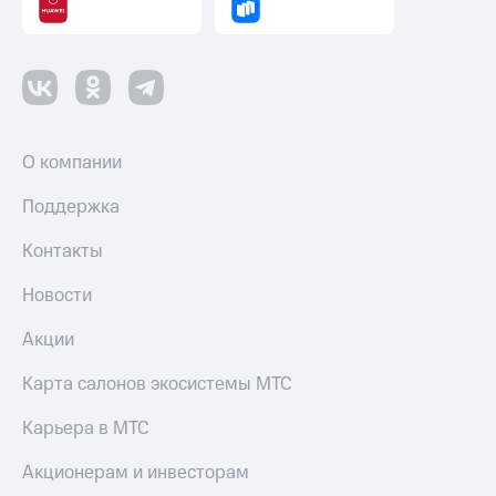
Пополнить
номер
другого
оператора
Оплата
интернета
О компании
и
ТВ
Поддержка
Переводы
Контакты
с
телефона
на карту
Новости
МТС Pay
Акции
Оплата
Карта салонов экосистемы МТС
по QR-
коду
Карьера в МТС
за границей
Акционерам и инвесторам
тернет-магазин