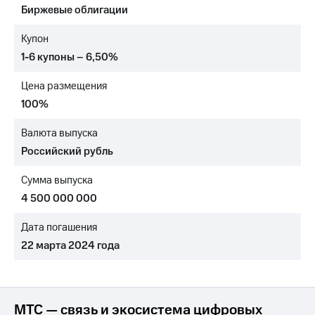
Биржевые облигации
МТС
о технологиях
Купон
1-6 купоны – 6,50%
Достижения
Цена размещения
Интервью
100%
Финансовая
отчетность
Валюта выпуска
Российский рубль
Контакты
Сумма выпуска
Пригласить
спикера
4 500 000 000
м и акционерам
Дата погашения
Корпоративное
22 марта 2024 года
управление
Корпоративный
секретарь
Раскрытие
МТС — связь и экосистема цифровых