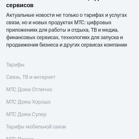
информации
сервисов
Информация
акционерам
Актуальные новости не только о тарифах и услугах
Документы
связи, но и новых продуктах МТС: цифровых
ПАО
приложениях для работы и отдыха, ТВ и медиа,
"МТС"
Собрания
финансовых сервисах, технологиях для запуска и
акционеров
продвижения бизнеса и других сервисах компании
Личный
кабинет
акционера
Тарифы
Акционерный
капитал
Связь, ТВ и интернет
Контроль
и
МТС Дома Отлично
аудит
Рынок
акций
МТС Дома Хорошо
Описание
МТС Дома Супер
Программа
приобретения
Тарифы мобильной связи
Порядок
выкупа