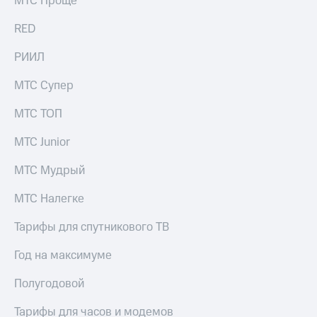
МТС Проще
акций
Дивиденды
RED
Рынок
облигаций
РИИЛ
Описание
МТС Супер
Еврооблигации-2023
Уведомление
МТС ТОП
о
погашении
МТС Junior
именных
облигаций
МТС Мудрый
Другое
Регистратор
МТС Налегке
Реквизиты
Контакты
Тарифы для спутникового ТВ
йчивое развитие
и деловая этика
Год на максимуме
На главную
Полугодовой
Тарифы для часов и модемов