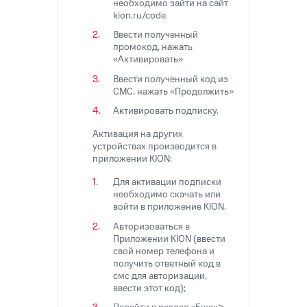
Интернет,
Выбрать
необходимо зайти на сайт
ТВ и телефон
красивый
kion.ru/codе
для дома
номер
Ввести полученный
промокод, нажать
Заменить
«Активировать»
Услуги
SIM-
Ввести полученный код из
карту
Личный
СМС, нажать «Продолжить»
кабинет
Перейти
Активировать подписку.
интернета
на
и
eSIM
Активация на других
ТВ
устройствах производится в
Личный
приложении KION:
Для дома
кабинет
Выберите
спутникового
Для активации подписки
и подключите
ТВ
необходимо скачать или
ТВ
войти в приложение KION.
Скачать
с выгодным
приложение
тарифом
Авторизоваться в
Мой
Приложении KION (ввести
МТС
свой номер телефона и
Акции
Тарифы
получить ответный код в
Интернет,
смс для авторизации,
ТВ и телефон
ввести этот код);
Видеонаблюдение
для дома