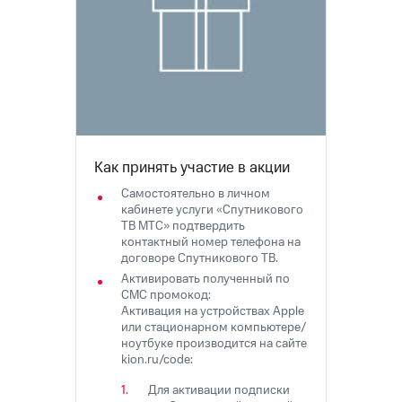
на связь
Роуминг
Тарифы
RED,
Семейная
РИИЛ
группа
и МТС
Супер
Заказать
дешевле
SIM-
при
Как принять участие в акции
карту
оплате
с карты
Самостоятельно в
личном
Оформить
МТС
кабинете услуги «Спутникового
eSIM
Деньги
ТВ МТС» подтвердить
контактный номер телефона на
SIM-
Выберите
договоре Спутникового ТВ.
карта
и подключите
Активировать полученный по
для
ТВ
СМС промокод:
иностранцев
с выгодным
Активация на устройствах Apple
тарифом
или стационарном компьютере/
Оформить
ноутбуке производится на сайте
чистый
kion.ru/code:
Тарифы
номер
Для активации подписки