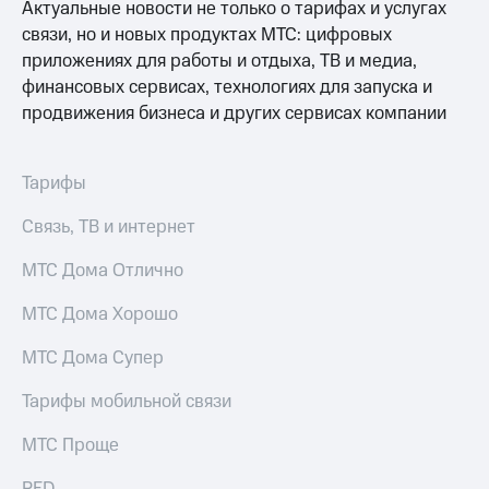
Актуальные новости не только о тарифах и услугах
КИОН
связи, но и новых продуктах МТС: цифровых
Скидка 30%
Музыка
на связь
приложениях для работы и отдыха, ТВ и медиа,
финансовых сервисах, технологиях для запуска и
КИОН
С картой
Строки
продвижения бизнеса и других сервисах компании
МТС
Деньги
Live
МТС
Тарифы
Гудок
Накопления
Связь, ТВ и интернет
Мой
Откладывайте
МТС
деньги
МТС Дома Отлично
и получайте
Все
доход 15%
МТС Дома Хорошо
приложения
Акции
Финансы
МТС Дома Супер
Инвестиции
Условия
пополнения
Тарифы мобильной связи
Получайте
доход
Скидка
МТС Проще
онлайн
30%
на связь
Страхование