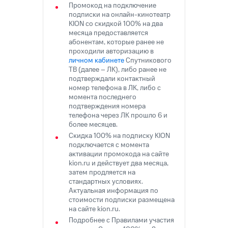
Промокод на подключение
доступ
подписки на онлайн-кинотеатр
висы и подписки
к геолокации
KION со скидкой 100% на два
МТС
месяца предоставляется
Сертификаты
Premium
абонентам, которые ранее не
безопасности
проходили авторизацию в
Подписка
личном кабинете
Спутникового
Всё
на гигабайты
ТВ (далее – ЛК), либо ранее не
интернета,
под
подтверждали контактный
фильмы,
рукой
номер телефона в ЛК, либо с
музыка
момента последнего
в Мой МТС
и многое
подтверждения номера
другое
телефона через ЛК прошло 6 и
Посмотрите,
более месяцев.
что
Семейная
Скидка 100% на подписку KION
полезного
группа
подключается с момента
есть
активации промокода на сайте
в нашем
Скидка
kion.ru и действует два месяца,
приложении
на тарифы,
затем продляется на
общие
стандартных условиях.
КИОН
подписки
Актуальная информация по
и услуги,
стоимости подписки размещена
КИОН
на сайте kion.ru.
доступ
Музыка
к геолокации
Подробнее с Правилами участия