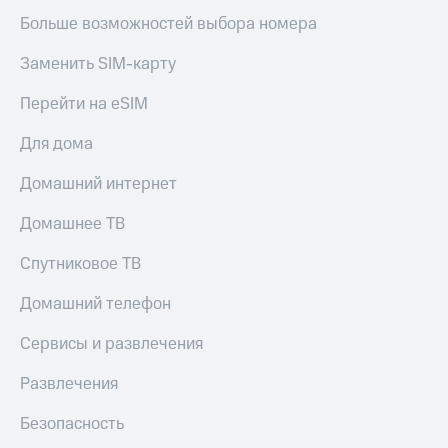
Оплата
Больше возможностей выбора номера
по QR-
коду
Заменить SIM-карту
за границей
Перейти на eSIM
тернет-магазин
Смартфоны
Для дома
Наушники
Домашний интернет
и
колонки
Домашнее ТВ
Умные
Спутниковое ТВ
часы
и
Домашний телефон
трекеры
Сервисы и развлечения
Умный
дом
Развлечения
Планшеты
Безопасность
Акции