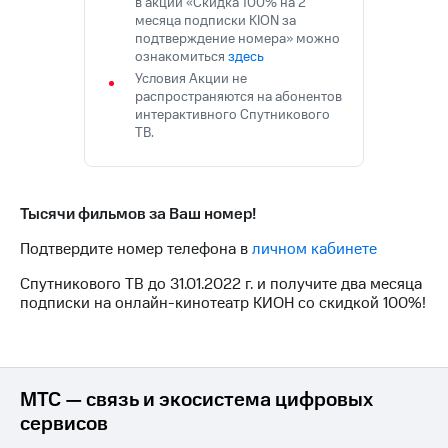
в акции «Скидка 100% на 2
КИОН
Кино,
месяца подписки KION за
Строки
музыка,
подтверждение номера» можно
книги
ознакомиться
здесь
Live
и не
Условия Акции не
только
распространяются на абонентов
Гудок
интерактивного Спутникового
Безопасность
ТВ.
Мой
МТС
Финансы
Все
Детям
Тысячи фильмов за Ваш номер!
приложения
и родителям
Подтвердите номер телефона в
личном кабинете
Инвестиции
Здоровье
и фитнес
Спутникового ТВ до 31.01.2022 г. и получите два месяца
Получайте
подписки на онлайн-кинотеатр КИОН со скидкой 100%!
доход
Приложения
онлайн
от МТС
Страхование
Акции
МТС — связь и экосистема цифровых
Покупка
Приложения
сервисов
полисов
КИОН
онлайн