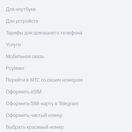
Пополнить
Для ноутбука
номер
МТС
Для устройств
Настройки
автоплатежа
Тарифы для домашнего телефона
Пополнить
Услуги
номер
другого
Мобильная связь
оператора
Роуминг
Оплата
интернета
Перейти в МТС со своим номером
и
ТВ
Оформить eSIM
Переводы
Оформить SIM-карту в Telegram
с
телефона
Оформить чистый номер
на карту
МТС Pay
Выбрать красивый номер