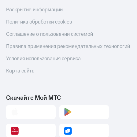
Пополнить
Раскрытие информации
номер
МТС
Политика обработки cookies
Настройки
автоплатежа
Соглашение о пользовании системой
Пополнить
Правила применения рекомендательных технологий
номер
другого
Условия использования сервиса
оператора
Карта сайта
Оплата
интернета
и
ТВ
Скачайте Мой МТС
Переводы
с
телефона
на карту
МТС Pay