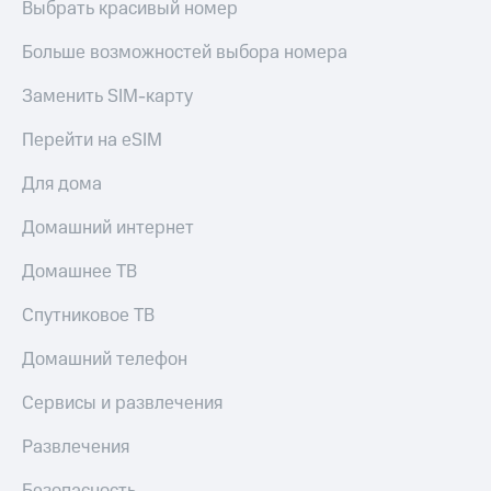
Выбрать красивый номер
КИОН
Скидка 30%
Музыка
Больше возможностей выбора номера
на связь
КИОН
Заменить SIM-карту
С картой
Строки
МТС
Перейти на eSIM
Деньги
Live
МТС
Для дома
Гудок
Накопления
Домашний интернет
Мой
Откладывайте
МТС
деньги
Домашнее ТВ
и получайте
Все
доход 15%
Спутниковое ТВ
приложения
Акции
Финансы
Домашний телефон
Инвестиции
Условия
пополнения
Сервисы и развлечения
Получайте
доход
Скидка
Развлечения
онлайн
30%
на связь
Страхование
Безопасность