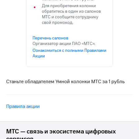
Интернет,
Выбрать
Для приобретения колонки
ТВ и телефон
красивый
обратитесь в один из салонов
для дома
номер
МТС и сообщите сотруднику
свой промокод.
Заменить
Услуги
SIM-
карту
Перечень салонов
Личный
Организатор акции ПАО «МТС».
кабинет
Перейти
Ознакомиться с полными Правилами
интернета
на
Акции
и
eSIM
ТВ
Личный
Для дома
кабинет
Выберите
Станьте обладателем Умной колонки МТС за 1 рубль
спутникового
и подключите
ТВ
ТВ
Скачать
с выгодным
приложение
тарифом
Мой
Правила акции
МТС
Акции
Тарифы
Интернет,
ТВ и телефон
МТС — связь и экосистема цифровых
Видеонаблюдение
для дома
сервисов