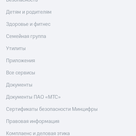
Тарифы
Покупка
Детям и родителям
RED,
полисов
РИИЛ
онлайн
Здоровье и фитнес
и МТС Супер
дешевле
Скидка 30%
Семейная группа
при оплате
на связь
с карты
МТС Деньги
Утилиты
С картой
МТС
Обзоры
Приложения
Деньги
товаров
МТС
Все сервисы
Скидки
Накопления
до 40%
Документы
Откладывайте
на смартфоны
деньги
Документы ПАО «МТС»
и получайте
при
доход 15%
покупке
Сертификаты безопасности Минцифры
со связью
Платежи
МТС
Правовая информация
и
переводы
Комплаенс и деловая этика