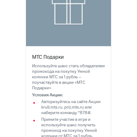
на связь
Роуминг
Тарифы
RED,
Семейная
РИИЛ
группа
и МТС
Супер
Заказать
дешевле
SIM-
при
МТС Подарки
карту
оплате
с карты
Используйте шанс стать обладателем
Оформить
МТС
промокода на покупку Умной
eSIM
Деньги
колонки МТС за 1 рубль –
поучаствуйте в акции «МТС
SIM-
Выберите
Подарки»
карта
и подключите
Условия Акции:
для
ТВ
Авторизуйтесь на сайте Акции
иностранцев
с выгодным
kruti.mts.ru, priz.mts.ru или
тарифом
наберите команду *878#.
Оформить
Примите участие в игре и
чистый
используйте шанс получить
Тарифы
номер
промокод на покупку Умной
колонки от МТС за 1 рубль.