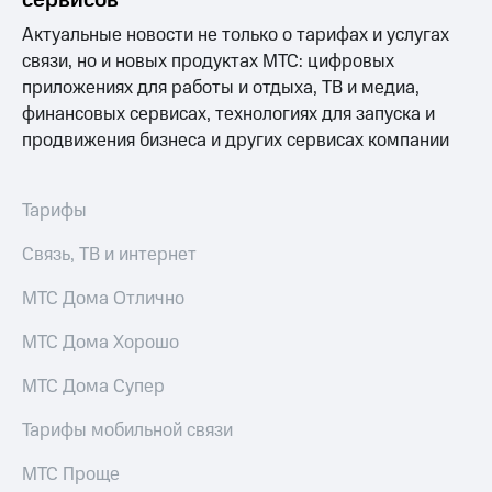
для дома
Актуальные новости не только о тарифах и услугах
Услуги
290 ₽/
связи, но и новых продуктах МТС: цифровых
мес
приложениях для работы и отдыха, ТВ и медиа,
Акции
финансовых сервисах, технологиях для запуска и
МТС
Домашний
продвижения бизнеса и других сервисах компании
Premium
интернет
Подписка
Домашнее
на гигабайты
Тарифы
ТВ
интернета,
фильмы,
Связь, ТВ и интернет
Спутниковое
музыка
ТВ
и многое
МТС Дома Отлично
другое
Домашний
МТС Дома Хорошо
телефон
Семейная
группа
Перейти
МТС Дома Супер
в МТС
Скидка
со своим
на тарифы,
Тарифы мобильной связи
номером
общие
подписки
МТС Проще
Поддержка
и услуги,