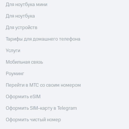
КИОН
Для ноутбука мини
Кино,
Строки
музыка,
Для ноутбука
книги
Live
и не
только
Для устройств
Гудок
Безопасность
Тарифы для домашнего телефона
Мой
МТС
Финансы
Услуги
Все
Детям
Мобильная связь
приложения
и родителям
Роуминг
Инвестиции
Здоровье
и фитнес
Перейти в МТС со своим номером
Получайте
доход
Приложения
Оформить eSIM
онлайн
от МТС
Страхование
Оформить SIM-карту в Telegram
Акции
Покупка
Оформить чистый номер
Приложения
полисов
КИОН
онлайн