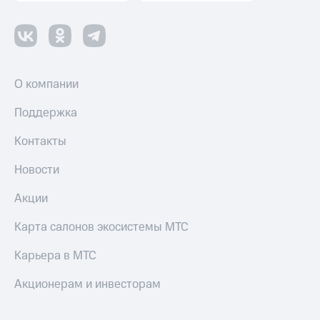
Оплата
по QR-
коду
за границей
О компании
тернет-магазин
Смартфоны
Поддержка
Наушники
и
Контакты
колонки
Новости
Умные
часы
Акции
и
трекеры
Карта салонов экосистемы МТС
Умный
Карьера в МТС
дом
Акционерам и инвесторам
Планшеты
Акции