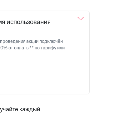
фитнес
Приложения от МТС
мя использования
Приложения
Финансы
д проведения акции подключён
10% от оплаты** по тарифу или
лучайте каждый
угого оператора
Оплата
Интернет-магазин