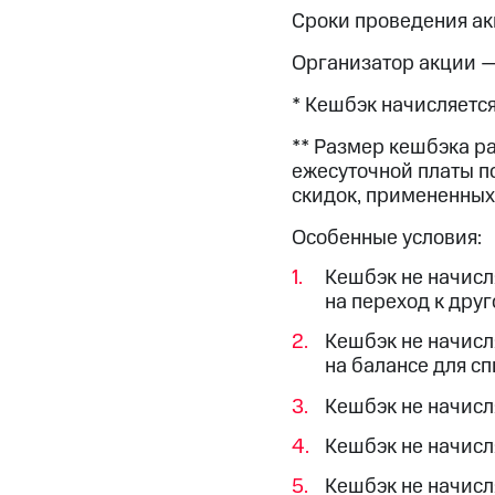
Смартфоны
Наушники и колонки
Умн
МТС Накопления
Сроки проведения акц
Откладывайте деньги и получайте до
Организатор акции 
Акции
Условия пополнения
* Кешбэк начисляется
Скидка 30% на связь
** Размер кешбэка р
ежесуточной платы по
Тарифы RED, РИИЛ и МТС Супер дешев
скидок, примененных 
Обзоры товаров
Особенные условия:
Скидки до 40%
Кешбэк не начисл
на переход к друг
на смартфоны
Кешбэк не начисл
при покупке со связью МТС
на балансе для с
Кешбэк не начисля
Кешбэк не начисл
Кешбэк не начисл