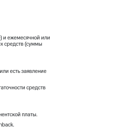
скидки
Все товары
) и ежемесячной или
ых средств (суммы
или есть заявление
таточности средств
нентской платы.
hback.