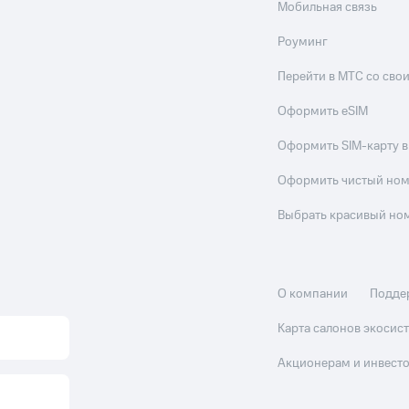
Мобильная связь
Роуминг
Перейти в МТС со св
Оформить eSIM
Оформить SIM-карту в
Оформить чистый но
Выбрать красивый но
О компании
Подде
Карта салонов экоси
Акционерам и инвест