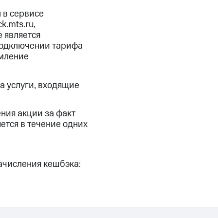
 в сервисе
.mts.ru,
е является
 подключении тарифа
омление
а услуги, входящие
ния акции за факт
ется в течение одних
ачисления кешбэка: