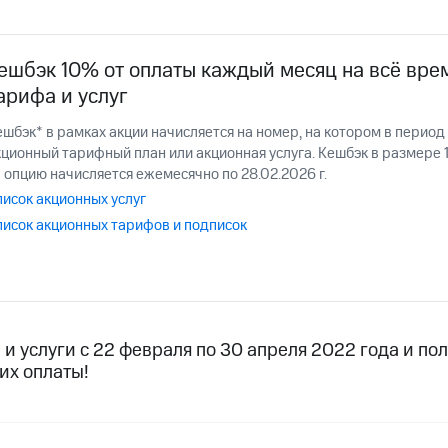
услуги, доступ к геолокации
пасность
Финансы
Детям и родителям
Здоровье и 
ильмы, музыка и многое другое
ешбэк 10% от оплаты каждый месяц на всё вре
арифа и услуг
услуги, доступ к геолокации
ive
Гудок
Мой МТС
Все приложения
ешбэк* в рамках акции начисляется на номер, на котором в перио
кционный тарифный план или акционная услуга. Кешбэк в размере 
 опцию начисляется ежемесячно по 28.02.2026 г.
писок акционных услуг
писок акционных тарифов и подписок
 в нашем приложении
ive
Гудок
Мой МТС
Все приложения
Инвестиции
и услуги с 22 февраля по 30 апреля 2022 года и по
ход 15%
их оплаты!
ер МТС
Настройки автоплатежа
Пополнить номер др
 на карту
МТС Pay
Оплата по QR-коду за границей