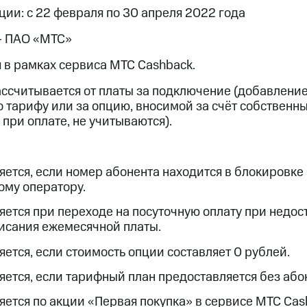
ые часы и трекеры
Умный дом
Планшеты
Акции и 
ии: с 22 февраля по 30 апреля 2022 года
ход 15%
— ПАО «МТС»
 в рамках сервиса МТС Cashback.
ассчитывается от платы за подключение (добавление
 тарифу или за опцию, вносимой за счёт собственн
ле при оплате с карты МТС Деньги
при оплате, не учитываются).
яется, если номер абонента находится в блокировке 
ому оператору.
яется при переходе на посуточную оплату при недос
писания ежемесячной платы.
ется, если стоимость опции составляет 0 рублей.
яется, если тарифный план предоставляется без або
яется по акции «Первая покупка» в сервисе МТС Cas