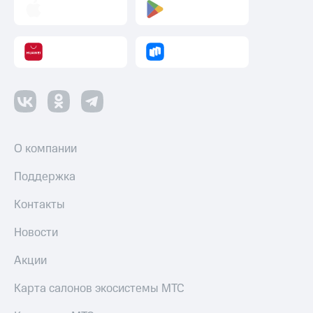
Пополнить
номер
другого
оператора
Оплата
интернета
и
ТВ
Переводы
О компании
с
телефона
Поддержка
на карту
Контакты
МТС Pay
Новости
Оплата
по QR-
Акции
коду
за границей
Карта салонов экосистемы МТС
тернет-магазин