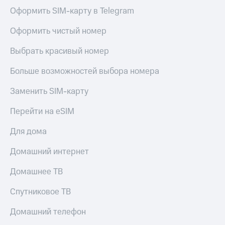
Live
и не
Оформить SIM-карту в Telegram
только
Гудок
Оформить чистый номер
Безопасность
Мой
МТС
Выбрать красивый номер
Финансы
Все
Больше возможностей выбора номера
Детям
приложения
и родителям
Заменить SIM-карту
Инвестиции
Здоровье
и фитнес
Перейти на eSIM
Получайте
доход
Приложения
Для дома
онлайн
от МТС
Страхование
Домашний интернет
Акции
Покупка
Домашнее ТВ
полисов
Приложения
онлайн
КИОН
Спутниковое ТВ
Скидка 30%
на связь
КИОН
Домашний телефон
Музыка
С картой