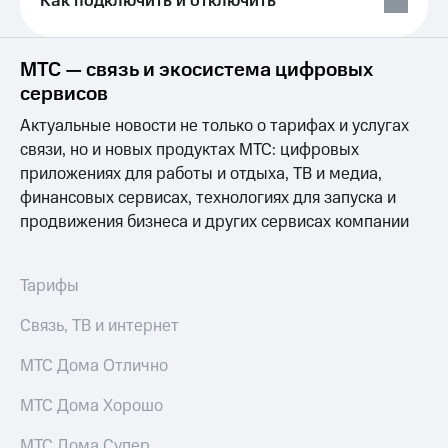
Как подключить и отключить
Выбрать
ТВ и телефон
красивый
для дома
номер
Услуги
МТС — связь и экосистема цифровых
Заменить
сервисов
SIM-
Личный
карту
кабинет
Актуальные новости не только о тарифах и услугах
интернета
связи, но и новых продуктах МТС: цифровых
Перейти
и
приложениях для работы и отдыха, ТВ и медиа,
на
ТВ
eSIM
Личный
финансовых сервисах, технологиях для запуска и
кабинет
продвижения бизнеса и других сервисах компании
Для дома
спутникового
Выберите
ТВ
и подключите
Скачать
Тарифы
ТВ
приложение
с выгодным
Мой
Связь, ТВ и интернет
тарифом
МТС
Акции
МТС Дома Отлично
Тарифы
Интернет,
ТВ и телефон
Видеонаблюдение
МТС Дома Хорошо
для дома
для дома
МТС Дома Супер