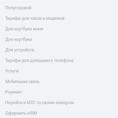
висы и подписки
Сертификаты
МТС
безопасности
Полугодовой
Premium
Всё
Тарифы для часов и модемов
Подписка
под
на гигабайты
рукой
Для ноутбука мини
интернета,
в Мой МТС
фильмы,
Для ноутбука
музыка
Посмотрите,
и многое
что
Для устройств
другое
полезного
Семейная
есть
Тарифы для домашнего телефона
группа
в нашем
приложении
Скидка
Услуги
на тарифы,
КИОН
общие
Мобильная связь
подписки
КИОН
и услуги,
Роуминг
Музыка
доступ
к геолокации
Перейти в МТС со своим номером
КИОН
Кино,
Строки
музыка,
Оформить eSIM
книги