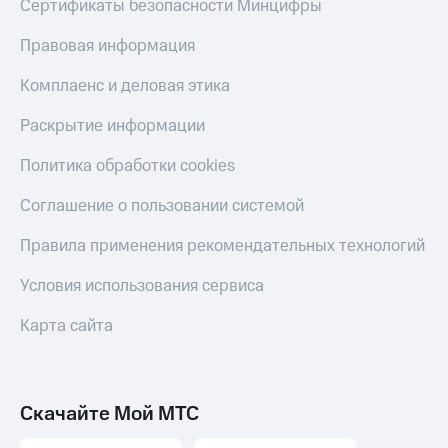
Сертификаты безопасности Минцифры
Скидка 30%
с карты
на связь
МТС Деньги
Правовая информация
С картой
Обзоры
Комплаенс и деловая этика
МТС
товаров
Деньги
МТС
Скидки
Раскрытие информации
Накопления
до 40%
Политика обработки cookies
на смартфоны
Откладывайте
деньги
Соглашение о пользовании системой
при
и получайте
покупке
доход 15%
со связью
Правила применения рекомендательных технологий
Платежи
МТС
и
Условия использования сервиса
переводы
Карта сайта
Пополнить
номер
МТС
Настройки
Скачайте Мой МТС
автоплатежа