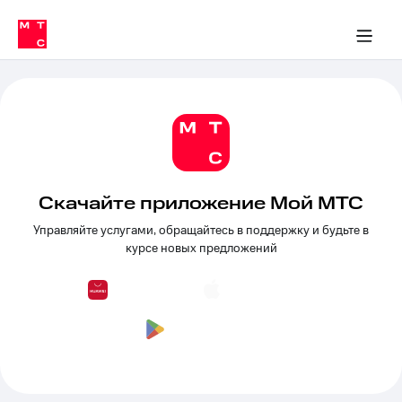
Перенести
ка 30% на связь
обильная связь
Сервисы и подписки
Интернет-магазин
Для дома
Скидка 30% на связь
Личные кабинеты
Финансы
Приложения
номер
ичные кабинеты
в МТС
Мобильная
связь
Тарифы
Интернет
и
ТВ
Услуги
Спутниковое
ТВ
Скачайте приложение Мой МТС
Роуминг
МТС
Управляйте услугами, обращайтесь в поддержку и будьте в
Деньги
курсе новых предложений
Личный
кабинет
Мобильная связь
Скачать
Перенести
приложение
номер
Мой
в МТС
МТС
Акции
Тарифы
Скидка 30%
Услуги