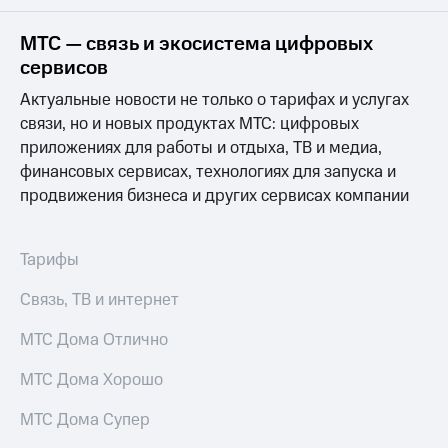
на связь
МТС — связь и экосистема цифровых
Роуминг
Тарифы
сервисов
RED,
Семейная
РИИЛ
Актуальные новости не только о тарифах и услугах
группа
и МТС
связи, но и новых продуктах МТС: цифровых
Супер
приложениях для работы и отдыха, ТВ и медиа,
Заказать
дешевле
SIM-
при
финансовых сервисах, технологиях для запуска и
карту
оплате
продвижения бизнеса и других сервисах компании
с карты
Оформить
МТС
eSIM
Деньги
Тарифы
SIM-
Выберите
Связь, ТВ и интернет
карта
и подключите
для
ТВ
иностранцев
МТС Дома Отлично
с выгодным
тарифом
Оформить
МТС Дома Хорошо
чистый
Тарифы
номер
МТС Дома Супер
Интернет,