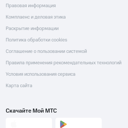
МТС
Правовая информация
КИОН
Деньги
Строки
МТС
Комплаенс и деловая этика
Накопления
Live
Раскрытие информации
Откладывайте
Гудок
деньги
Политика обработки cookies
и получайте
Мой
доход 15%
МТС
Соглашение о пользовании системой
Акции
Условия
Все
Правила применения рекомендательных технологий
пополнения
приложения
Финансы
Условия использования сервиса
Скидка
Инвестиции
30%
Карта сайта
на связь
Получайте
доход
онлайн
Тарифы
Страхование
RED,
РИИЛ
Скачайте Мой МТС
Покупка
и МТС Супер
полисов
дешевле
онлайн
при оплате