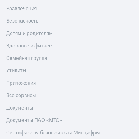
Live
и не
Развлечения
только
Гудок
Безопасность
Безопасность
Мой
МТС
Финансы
Детям и родителям
Все
Детям
Здоровье и фитнес
приложения
и родителям
Семейная группа
Инвестиции
Здоровье
и фитнес
Утилиты
Получайте
доход
Приложения
Приложения
онлайн
от МТС
Страхование
Все сервисы
Акции
Покупка
Документы
полисов
Приложения
онлайн
КИОН
Скидка 30%
Документы ПАО «МТС»
на связь
КИОН
Сертификаты безопасности Минцифры
Музыка
С картой