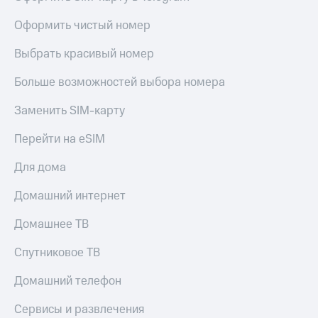
висы и подписки
Сертификаты
МТС
безопасности
Оформить чистый номер
Premium
Всё
Выбрать красивый номер
Подписка
под
на гигабайты
рукой
Больше возможностей выбора номера
интернета,
в Мой МТС
фильмы,
музыка
Заменить SIM-карту
Посмотрите,
и многое
что
другое
Перейти на eSIM
полезного
Семейная
есть
группа
Для дома
в нашем
приложении
Скидка
Домашний интернет
на тарифы,
КИОН
общие
Домашнее ТВ
подписки
КИОН
и услуги,
Спутниковое ТВ
Музыка
доступ
к геолокации
Домашний телефон
КИОН
Кино,
Строки
музыка,
Сервисы и развлечения
книги