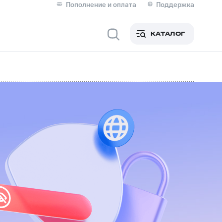
Пополнение и оплата
Поддержка
Скидка 30% на связь
Личные кабинеты
КАТАЛОГ
Мобильная связь
IM-карта для иностранцев
M
Для дома
ерейти в МТС со своим
ой МТС
Сервисы и подписки
фитнес
Приложения от МТС