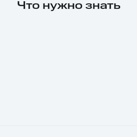
Что нужно знать
Тарифы RED, РИИЛ и МТС Супер дешев
Обзоры товаров
Скидки до 40%
на смартфоны
при покупке со связью МТС