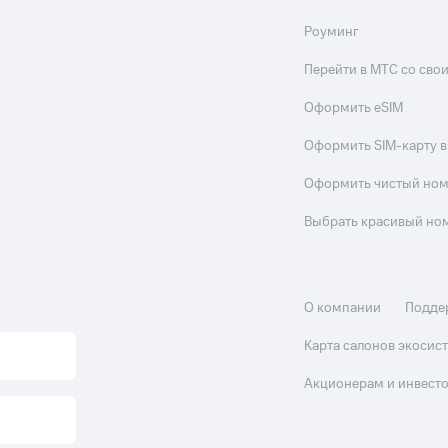
Роуминг
Перейти в МТС со св
Оформить eSIM
Оформить SIM-карту в
Оформить чистый но
Выбрать красивый но
О компании
Подде
Карта салонов экоси
Акционерам и инвест