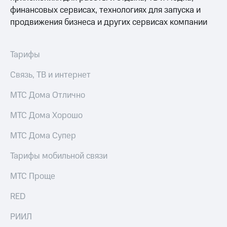
доступ
финансовых сервисах, технологиях для запуска и
висы и подписки
к геолокации
продвижения бизнеса и других сервисах компании
МТС
Сертификаты
Premium
безопасности
Тарифы
Подписка
Всё
на гигабайты
Связь, ТВ и интернет
интернета,
под
фильмы,
рукой
музыка
МТС Дома Отлично
в Мой МТС
и многое
другое
МТС Дома Хорошо
Посмотрите,
что
Семейная
МТС Дома Супер
полезного
группа
есть
Тарифы мобильной связи
в нашем
Скидка
приложении
на тарифы,
МТС Проще
общие
КИОН
подписки
RED
и услуги,
КИОН
доступ
Музыка
РИИЛ
к геолокации