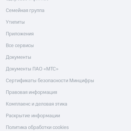
Пополнить
номер
Семейная группа
МТС
Утилиты
Настройки
автоплатежа
Приложения
Пополнить
Все сервисы
номер
другого
Документы
оператора
Документы ПАО «МТС»
Оплата
интернета
Сертификаты безопасности Минцифры
и
ТВ
Правовая информация
Переводы
с
Комплаенс и деловая этика
телефона
на карту
Раскрытие информации
МТС Pay
Политика обработки cookies