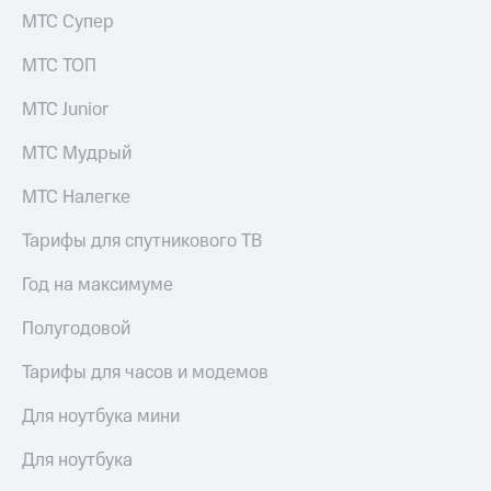
КИОН
Кино,
МТС Супер
Строки
музыка,
книги
МТС ТОП
Live
и не
только
МТС Junior
Гудок
Безопасность
МТС Мудрый
Мой
МТС
Финансы
МТС Налегке
Все
Детям
Тарифы для спутникового ТВ
приложения
и родителям
Год на максимуме
Инвестиции
Здоровье
и фитнес
Получайте
Полугодовой
доход
Приложения
онлайн
Тарифы для часов и модемов
от МТС
Страхование
Акции
Для ноутбука мини
Покупка
Приложения
Для ноутбука
полисов
КИОН
онлайн