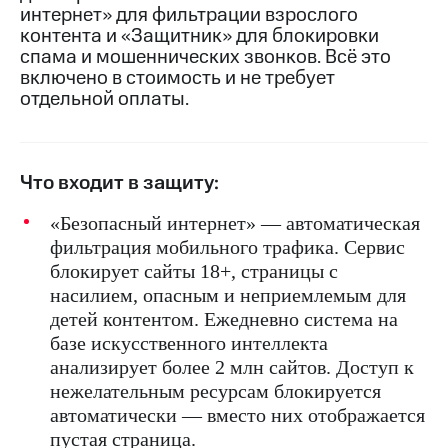
интернет» для фильтрации взрослого
на связь
контента и «Защитник» для блокировки
Роуминг
спама и мошеннических звонков. Всё это
Тарифы
RED,
включено в стоимость и не требует
Семейная
РИИЛ
отдельной оплаты.
группа
и МТС
Супер
Заказать
дешевле
SIM-
при
Что входит в защиту:
карту
оплате
с карты
«Безопасный интернет» — автоматическая
Оформить
МТС
eSIM
Деньги
фильтрация мобильного трафика. Сервис
блокирует сайты 18+, страницы с
SIM-
Выберите
насилием, опасным и неприемлемым для
карта
и подключите
для
детей контентом. Ежедневно система на
ТВ
иностранцев
с выгодным
базе искусственного интеллекта
тарифом
анализирует более 2 млн сайтов. Доступ к
Оформить
нежелательным ресурсам блокируется
чистый
Тарифы
номер
автоматически — вместо них отображается
пустая страница.