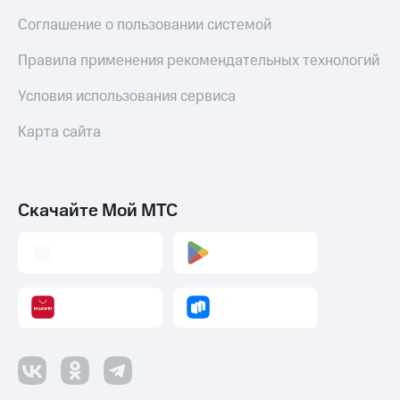
Оплата
Соглашение о пользовании системой
по QR-
коду
Правила применения рекомендательных технологий
за границей
Условия использования сервиса
тернет-магазин
Смартфоны
Карта сайта
Наушники
и
колонки
Скачайте Мой МТС
Умные
часы
и
трекеры
Умный
дом
Планшеты
Акции