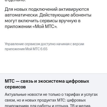
для дома
Для новых подключений активируются
Услуги
290 ₽/
автоматически. Действующие абоненты
мес
Акции
могут включить сервисы вручную в
МТС
приложении «Мой МТС».
Домашний
Premium
интернет
Подписка
Домашнее
на гигабайты
Управление сервисом доступно начиная с версии
ТВ
интернета,
приложения Мой МТС 6.65
фильмы,
Спутниковое
музыка
ТВ
и многое
другое
Домашний
телефон
Семейная
группа
МТС — связь и экосистема цифровых
Перейти
сервисов
в МТС
Скидка
со своим
на тарифы,
Актуальные новости не только о тарифах и услугах
номером
общие
связи, но и новых продуктах МТС: цифровых
подписки
приложениях для работы и отдыха, ТВ и медиа,
Поддержка
и услуги,