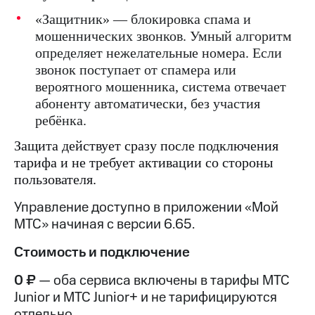
Интернет,
Выбрать
ТВ и телефон
красивый
«Защитник» — блокировка спама и
для дома
номер
мошеннических звонков. Умный алгоритм
определяет нежелательные номера. Если
Заменить
Услуги
SIM-
звонок поступает от спамера или
карту
вероятного мошенника, система отвечает
Личный
абоненту автоматически, без участия
кабинет
Перейти
интернета
ребёнка.
на
и
eSIM
Защита действует сразу после подключения
ТВ
Личный
тарифа и не требует активации со стороны
Для дома
кабинет
Выберите
пользователя.
спутникового
и подключите
ТВ
ТВ
Управление доступно в приложении «Мой
Скачать
с выгодным
МТС» начиная с версии 6.65.
приложение
тарифом
Мой
Стоимость и подключение
МТС
Акции
Тарифы
0 ₽
— оба сервиса включены в тарифы МТС
Интернет,
ТВ и телефон
Junior и МТС Junior+ и не тарифицируются
Видеонаблюдение
для дома
отдельно.