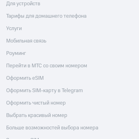
Для устройств
КИОН
Скидка 30%
Музыка
Тарифы для домашнего телефона
на связь
КИОН
С картой
Услуги
Строки
МТС
Деньги
Мобильная связь
Live
МТС
Роуминг
Гудок
Накопления
Перейти в МТС со своим номером
Мой
Откладывайте
МТС
деньги
Оформить eSIM
и получайте
Все
доход 15%
Оформить SIM-карту в Telegram
приложения
Акции
Финансы
Оформить чистый номер
Инвестиции
Условия
пополнения
Получайте
Выбрать красивый номер
доход
Скидка
онлайн
30%
Больше возможностей выбора номера
на связь
Страхование