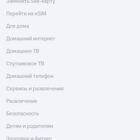
Заменить SIM-карту
Тарифы
Покупка
RED,
Перейти на eSIM
полисов
РИИЛ
онлайн
и МТС Супер
Для дома
дешевле
Скидка 30%
при оплате
Домашний интернет
на связь
с карты
МТС Деньги
С картой
Домашнее ТВ
МТС
Обзоры
Деньги
Спутниковое ТВ
товаров
МТС
Домашний телефон
Скидки
Накопления
до 40%
Сервисы и развлечения
Откладывайте
на смартфоны
деньги
Развлечения
и получайте
при
доход 15%
покупке
Безопасность
со связью
Платежи
МТС
Детям и родителям
и
переводы
Здоровье и фитнес