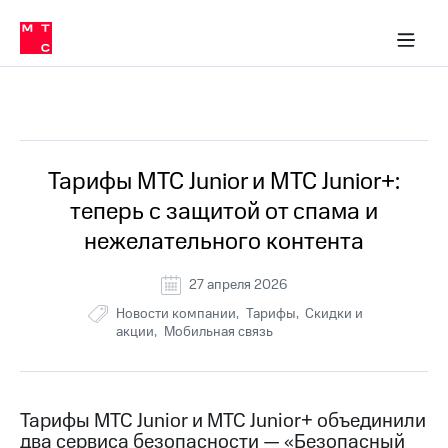
Перенести
ка 30% на связь
обильная связь
Сервисы и подписки
Интернет-магазин
Для дома
Скидка 30% на связь
Личные кабинеты
Финансы
Приложения
номер
ичные кабинеты
в МТС
Мобильная
связь
Все Новости
Тарифы
Интернет
и
ТВ
Услуги
Тарифы МТС Junior и МТС Junior+:
Спутниковое
теперь с защитой от спама и
ТВ
Роуминг
нежелательного контента
МТС
Деньги
27 апреля 2026
Личный
кабинет
Мобильная связь
Новости компании
Тарифы
Скидки и
Скачать
Перенести
акции
Мобильная связь
приложение
номер
Мой
в МТС
МТС
Акции
Тарифы
Тарифы МТС Junior и МТС Junior+ объединили
два сервиса безопасности — «Безопасный
Скидка 30%
Услуги