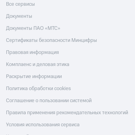
Все сервисы
Пополнить
номер
Документы
другого
оператора
Документы ПАО «МТС»
Оплата
интернета
Сертификаты безопасности Минцифры
и
ТВ
Правовая информация
Переводы
Комплаенс и деловая этика
с
телефона
Раскрытие информации
на карту
Политика обработки cookies
МТС Pay
Соглашение о пользовании системой
Оплата
по QR-
Правила применения рекомендательных технологий
коду
за границей
Условия использования сервиса
тернет-магазин