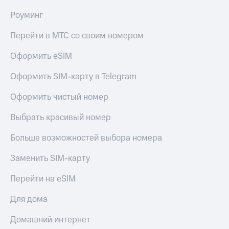
МТС
КИОН
Роуминг
Деньги
Строки
МТС
Перейти в МТС со своим номером
Накопления
Live
Откладывайте
Оформить eSIM
Гудок
деньги
и получайте
Оформить SIM-карту в Telegram
Мой
доход 15%
МТС
Акции
Оформить чистый номер
Условия
Все
пополнения
приложения
Выбрать красивый номер
Финансы
Скидка
Инвестиции
Больше возможностей выбора номера
30%
на связь
Получайте
Заменить SIM-карту
доход
онлайн
Тарифы
Перейти на eSIM
Страхование
RED,
РИИЛ
Для дома
Покупка
и МТС Супер
полисов
дешевле
Домашний интернет
онлайн
при оплате