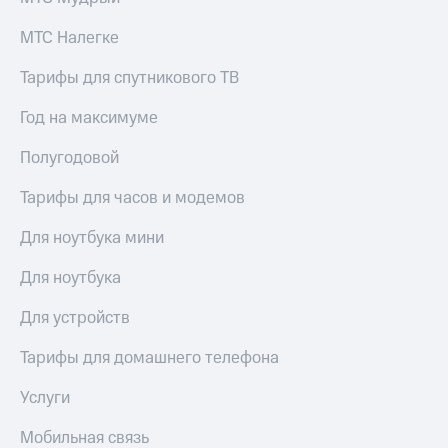
Live
и не
только
МТС Налегке
Гудок
Безопасность
Тарифы для спутникового ТВ
Мой
МТС
Финансы
Год на максимуме
Все
Детям
Полугодовой
приложения
и родителям
Инвестиции
Тарифы для часов и модемов
Здоровье
и фитнес
Получайте
Для ноутбука мини
доход
Приложения
онлайн
от МТС
Для ноутбука
Страхование
Акции
Для устройств
Покупка
полисов
Приложения
Тарифы для домашнего телефона
онлайн
КИОН
Скидка 30%
Услуги
на связь
КИОН
Музыка
Мобильная связь
С картой