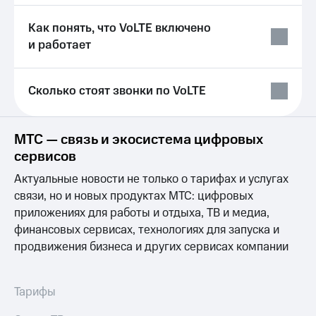
Услуги
290 ₽/
мес
Как понять, что VoLTE включено
Акции
и работает
МТС
Домашний
Premium
интернет
Сколько стоят звонки по VoLTE
Подписка
Домашнее
на гигабайты
ТВ
интернета,
фильмы,
МТС — связь и экосистема цифровых
Спутниковое
музыка
сервисов
ТВ
и многое
другое
Актуальные новости не только о тарифах и услугах
Домашний
Семейная
связи, но и новых продуктах МТС: цифровых
телефон
группа
приложениях для работы и отдыха, ТВ и медиа,
Перейти
Скидка
финансовых сервисах, технологиях для запуска и
в МТС
на тарифы,
продвижения бизнеса и других сервисах компании
со своим
общие
номером
подписки
и услуги,
Поддержка
Тарифы
доступ
к геолокации