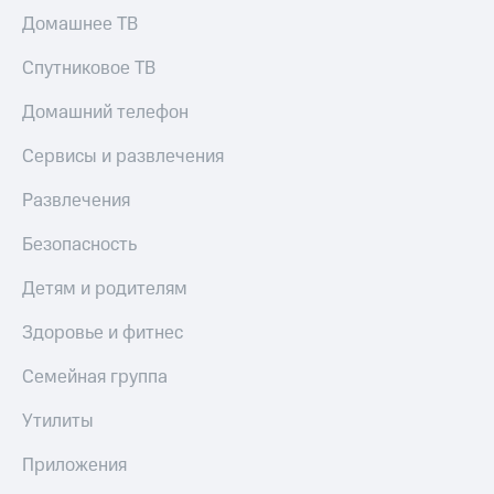
Скидка 30%
с карты
Домашнее ТВ
на связь
МТС Деньги
Спутниковое ТВ
С картой
Обзоры
МТС
товаров
Домашний телефон
Деньги
МТС
Скидки
Сервисы и развлечения
Накопления
до 40%
на смартфоны
Откладывайте
Развлечения
деньги
при
и получайте
Безопасность
покупке
доход 15%
со связью
Платежи
Детям и родителям
МТС
и
переводы
Здоровье и фитнес
Пополнить
Семейная группа
номер
МТС
Утилиты
Настройки
Приложения
автоплатежа