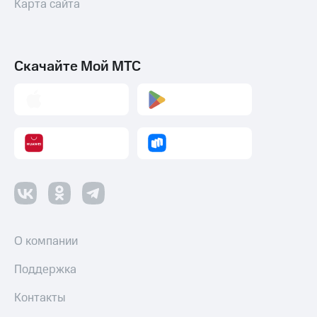
Карта сайта
Смартфоны
Наушники
и
колонки
Скачайте Мой МТС
Умные
часы
и
трекеры
Умный
дом
Планшеты
Акции
и
О компании
скидки
Поддержка
Все
товары
Контакты