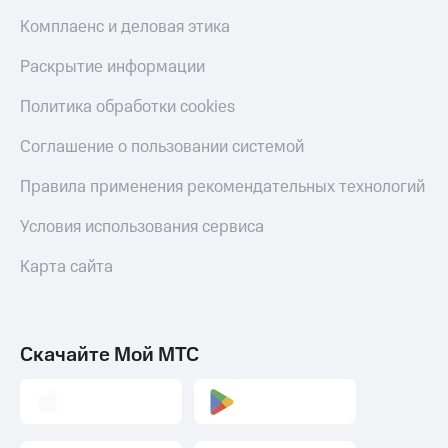
Пополнить
Комплаенс и деловая этика
номер
другого
Раскрытие информации
оператора
Политика обработки cookies
Оплата
интернета
Соглашение о пользовании системой
и
ТВ
Правила применения рекомендательных технологий
Переводы
Условия использования сервиса
с
телефона
на карту
Карта сайта
МТС Pay
Оплата
Скачайте Мой МТС
по QR-
коду
за границей
тернет-магазин