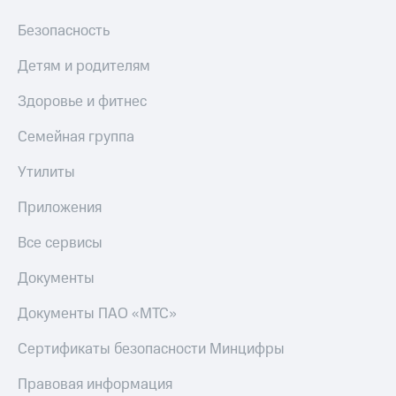
Скидка 30%
с карты
на связь
МТС Деньги
Безопасность
С картой
Обзоры
Детям и родителям
МТС
товаров
Деньги
Здоровье и фитнес
МТС
Скидки
Накопления
до 40%
Семейная группа
на смартфоны
Откладывайте
Утилиты
деньги
при
и получайте
покупке
Приложения
доход 15%
со связью
Платежи
МТС
Все сервисы
и
переводы
Документы
Пополнить
номер
Документы ПАО «МТС»
МТС
Сертификаты безопасности Минцифры
Настройки
автоплатежа
Правовая информация