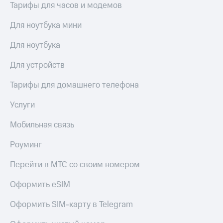
Live
Тарифы для часов и модемов
и не
только
Гудок
Для ноутбука мини
Безопасность
Мой
Для ноутбука
МТС
Финансы
Для устройств
Все
Детям
приложения
и родителям
Тарифы для домашнего телефона
Инвестиции
Здоровье
Услуги
и фитнес
Получайте
Мобильная связь
доход
Приложения
онлайн
от МТС
Роуминг
Страхование
Акции
Покупка
Перейти в МТС со своим номером
полисов
Приложения
онлайн
Оформить eSIM
КИОН
Скидка 30%
на связь
Оформить SIM-карту в Telegram
КИОН
Музыка
С картой