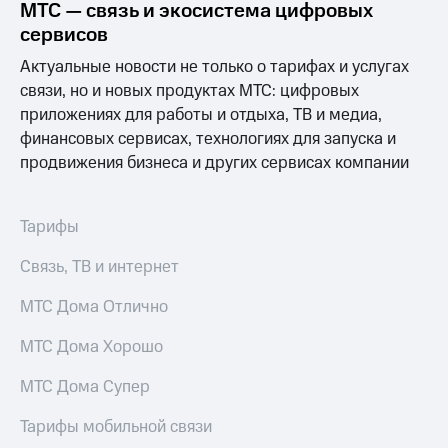
МТС — связь и экосистема цифровых
Услуги
290 ₽/
сервисов
мес
Акции
Актуальные новости не только о тарифах и услугах
МТС
Домашний
связи, но и новых продуктах МТС: цифровых
Premium
интернет
приложениях для работы и отдыха, ТВ и медиа,
Подписка
финансовых сервисах, технологиях для запуска и
Домашнее
на гигабайты
продвижения бизнеса и других сервисах компании
ТВ
интернета,
фильмы,
Спутниковое
музыка
ТВ
Тарифы
и многое
другое
Домашний
Семейная
Связь, ТВ и интернет
телефон
группа
МТС Дома Отлично
Перейти
Скидка
в МТС
на тарифы,
МТС Дома Хорошо
со своим
общие
номером
подписки
МТС Дома Супер
и услуги,
Поддержка
доступ
Тарифы мобильной связи
к геолокации