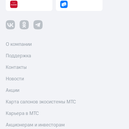
Смартфоны
Наушники
и
колонки
Умные
часы
О компании
и
трекеры
Поддержка
Умный
Контакты
дом
Новости
Планшеты
Акции
Акции
и
скидки
Карта салонов экосистемы МТС
Все
Карьера в МТС
товары
Акционерам и инвесторам