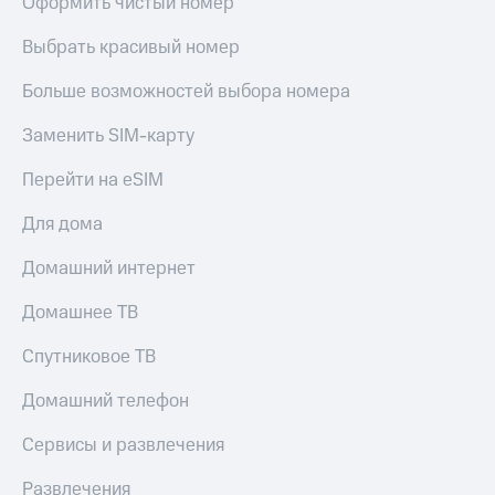
Оформить чистый номер
МТС
КИОН
Деньги
Строки
Выбрать красивый номер
МТС
Накопления
Live
Больше возможностей выбора номера
Откладывайте
Гудок
Заменить SIM-карту
деньги
и получайте
Мой
Перейти на eSIM
доход 15%
МТС
Акции
Для дома
Условия
Все
пополнения
приложения
Домашний интернет
Финансы
Скидка
Инвестиции
30%
Домашнее ТВ
на связь
Получайте
Спутниковое ТВ
доход
онлайн
Тарифы
Домашний телефон
Страхование
RED,
РИИЛ
Покупка
и МТС Супер
Сервисы и развлечения
полисов
дешевле
онлайн
при оплате
Развлечения