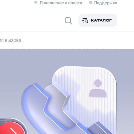
Пополнение и оплата
Поддержка
Скидка 30% на связь
Личные кабинеты
КАТАЛОГ
Мобильная связь
я вызова
IM-карта для иностранцев
M
Для дома
ерейти в МТС со своим
ой МТС
Сервисы и подписки
фитнес
Приложения от МТС