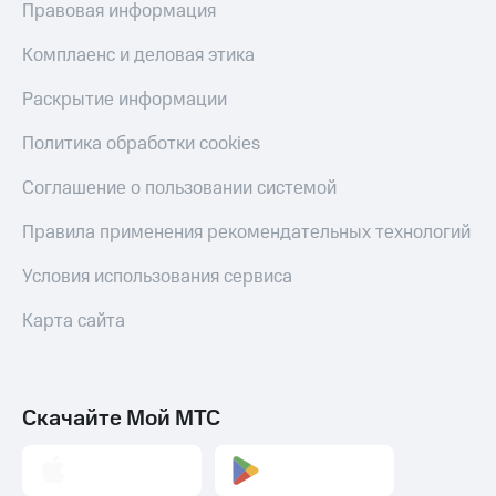
Правовая информация
Скидка 30%
с карты
на связь
МТС Деньги
Комплаенс и деловая этика
С картой
Обзоры
МТС
товаров
Раскрытие информации
Деньги
МТС
Скидки
Политика обработки cookies
Накопления
до 40%
на смартфоны
Соглашение о пользовании системой
Откладывайте
деньги
при
Правила применения рекомендательных технологий
и получайте
покупке
доход 15%
со связью
Условия использования сервиса
Платежи
МТС
и
Карта сайта
переводы
Пополнить
номер
МТС
Скачайте Мой МТС
Настройки
автоплатежа