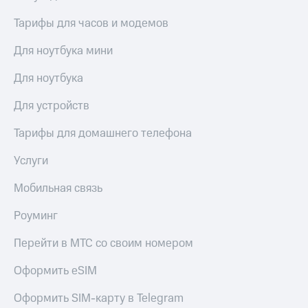
висы и подписки
Сертификаты
МТС
безопасности
Тарифы для часов и модемов
Premium
Всё
Для ноутбука мини
Подписка
под
на гигабайты
рукой
Для ноутбука
интернета,
в Мой МТС
фильмы,
Для устройств
музыка
Посмотрите,
и многое
что
другое
Тарифы для домашнего телефона
полезного
Семейная
есть
группа
Услуги
в нашем
приложении
Скидка
Мобильная связь
на тарифы,
КИОН
общие
Роуминг
подписки
КИОН
и услуги,
Перейти в МТС со своим номером
Музыка
доступ
к геолокации
Оформить eSIM
КИОН
Кино,
Строки
музыка,
Оформить SIM-карту в Telegram
книги