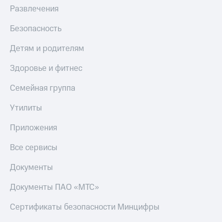
МТС
Развлечения
КИОН
Деньги
Строки
МТС
Безопасность
Накопления
Live
Детям и родителям
Откладывайте
Гудок
деньги
Здоровье и фитнес
и получайте
Мой
доход 15%
МТС
Семейная группа
Акции
Условия
Все
Утилиты
пополнения
приложения
Финансы
Приложения
Скидка
Инвестиции
30%
Все сервисы
на связь
Получайте
доход
Документы
онлайн
Тарифы
Страхование
RED,
Документы ПАО «МТС»
РИИЛ
Покупка
и МТС Супер
Сертификаты безопасности Минцифры
полисов
дешевле
онлайн
при оплате