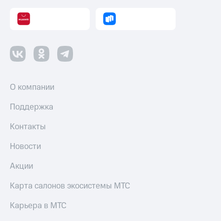
Пополнить
номер
другого
оператора
Оплата
интернета
и
ТВ
О компании
Переводы
Поддержка
с
телефона
Контакты
на карту
Новости
МТС Pay
Акции
Оплата
по QR-
Карта салонов экосистемы МТС
коду
за границей
Карьера в МТС
тернет-магазин