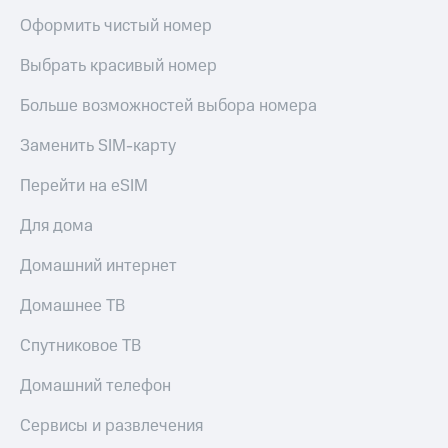
Live
и не
Оформить чистый номер
только
Гудок
Выбрать красивый номер
Безопасность
Мой
МТС
Больше возможностей выбора номера
Финансы
Все
Детям
Заменить SIM-карту
приложения
и родителям
Перейти на eSIM
Инвестиции
Здоровье
и фитнес
Для дома
Получайте
доход
Приложения
Домашний интернет
онлайн
от МТС
Страхование
Домашнее ТВ
Акции
Покупка
Спутниковое ТВ
полисов
Приложения
онлайн
КИОН
Домашний телефон
Скидка 30%
на связь
КИОН
Сервисы и развлечения
Музыка
С картой