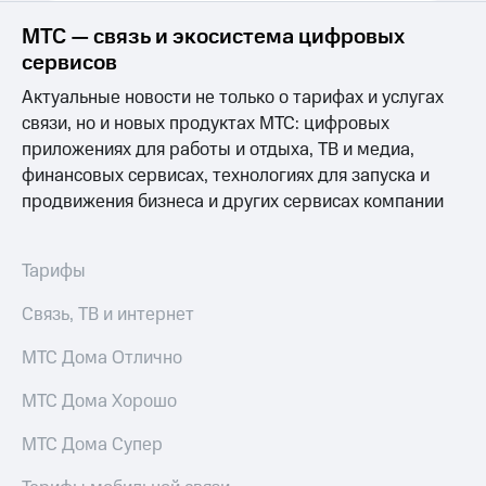
Выбрать
ТВ и телефон
красивый
для дома
МТС — связь и экосистема цифровых
номер
сервисов
Услуги
Заменить
Актуальные новости не только о тарифах и услугах
SIM-
Личный
связи, но и новых продуктах МТС: цифровых
карту
кабинет
приложениях для работы и отдыха, ТВ и медиа,
интернета
Перейти
и
финансовых сервисах, технологиях для запуска и
на
ТВ
продвижения бизнеса и других сервисах компании
eSIM
Личный
кабинет
Для дома
спутникового
Тарифы
Выберите
ТВ
и подключите
Скачать
Связь, ТВ и интернет
ТВ
приложение
с выгодным
Мой
тарифом
МТС
МТС Дома Отлично
Акции
Тарифы
МТС Дома Хорошо
Интернет,
ТВ и телефон
Видеонаблюдение
МТС Дома Супер
для дома
для дома