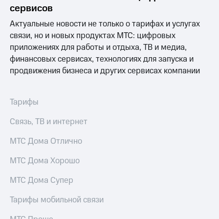
информации
сервисов
Информация
акционерам
Актуальные новости не только о тарифах и услугах
Документы
связи, но и новых продуктах МТС: цифровых
ПАО
приложениях для работы и отдыха, ТВ и медиа,
"МТС"
Собрания
финансовых сервисах, технологиях для запуска и
акционеров
продвижения бизнеса и других сервисах компании
Личный
кабинет
акционера
Тарифы
Акционерный
капитал
Связь, ТВ и интернет
Контроль
и
МТС Дома Отлично
аудит
Рынок
акций
МТС Дома Хорошо
Описание
МТС Дома Супер
Программа
приобретения
Тарифы мобильной связи
Порядок
выкупа