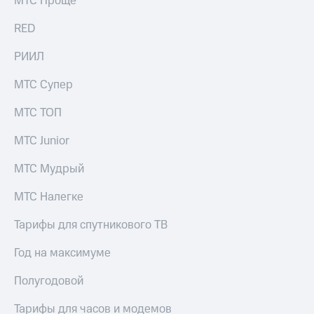
МТС Проще
акций
Дивиденды
RED
Рынок
облигаций
РИИЛ
Описание
МТС Супер
Еврооблигации-2023
Уведомление
МТС ТОП
о
погашении
МТС Junior
именных
облигаций
МТС Мудрый
Другое
Регистратор
МТС Налегке
Реквизиты
Контакты
Тарифы для спутникового ТВ
йчивое развитие
и деловая этика
Год на максимуме
На главную
Полугодовой
Тарифы для часов и модемов