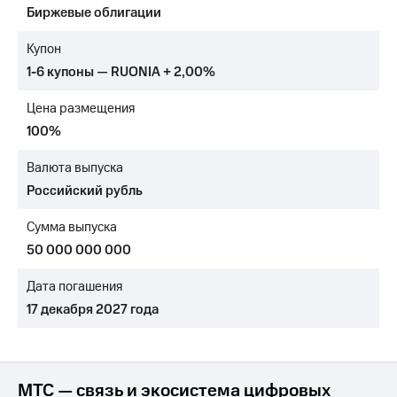
Биржевые облигации
МТС
о технологиях
Купон
1-6 купоны — RUONIA + 2,00%
Достижения
Цена размещения
Интервью
100%
Финансовая
отчетность
Валюта выпуска
Российский рубль
Контакты
Сумма выпуска
Пригласить
спикера
50 000 000 000
м и акционерам
Дата погашения
Корпоративное
17 декабря 2027 года
управление
Корпоративный
секретарь
Раскрытие
МТС — связь и экосистема цифровых